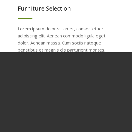
Furniture Selection
Lorem ipsum dolor sit amet, consectetuer
adipiscing elit. Aenean commodo ligula eget
dolor. Aenean massa. Cum sociis natoque
penatibus et magnis dis parturient montes,
nascetur ridiculus mus. Donec quam felis,
ultricies nec, pellentesque eu, pretium quis,
sem. Nulla consequat massa quis enim.
&
Light
Shadow